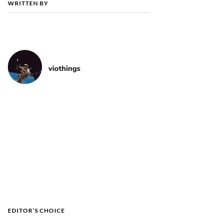
WRITTEN BY
viothings
EDITOR’S CHOICE