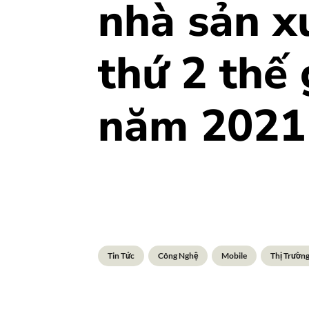
nhà sản x
thứ 2 thế 
năm 2021
Tin Tức
Công Nghệ
Mobile
Thị Trườn