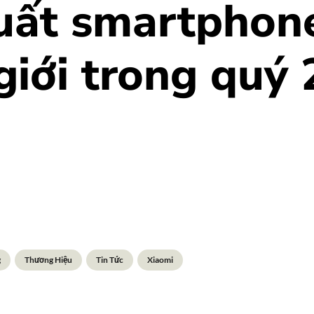
uất smartphon
giới trong quý 
g
Thương Hiệu
Tin Tức
Xiaomi