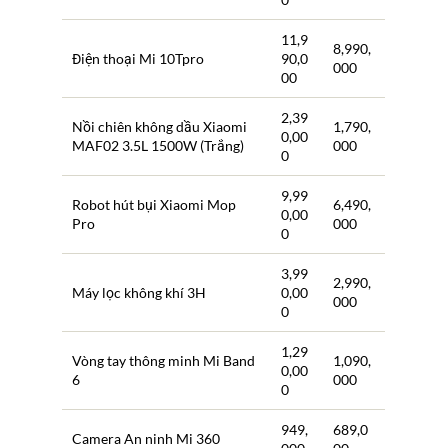
11,9
8,990,
Điện thoại Mi 10Tpro
90,0
000
00
2,39
Nồi chiên không dầu Xiaomi
1,790,
0,00
MAF02 3.5L 1500W (Trắng)
000
0
9,99
Robot hút bụi Xiaomi Mop
6,490,
0,00
Pro
000
0
3,99
2,990,
Máy lọc không khí 3H
0,00
000
0
1,29
Vòng tay thông minh Mi Band
1,090,
0,00
6
000
0
949,
689,0
Camera An ninh Mi 360