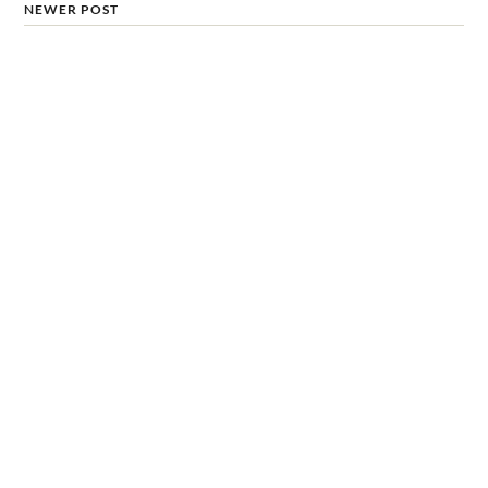
NEWER POST
Sự kiện Acer Day đã trở lại:
Hãy dũng cảm sống theo
cách mình muốn