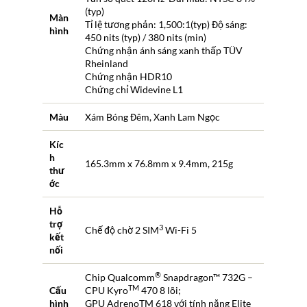
(typ)
Màn
Tỉ lệ tương phản: 1,500:1(typ) Độ sáng:
hình
450 nits (typ) / 380 nits (min)
Chứng nhận ánh sáng xanh thấp TÜV
Rheinland
Chứng nhận HDR10
Chứng chỉ Widevine L1
Màu
Xám Bóng Đêm, Xanh Lam Ngọc
Kíc
h
165.3mm x 76.8mm x 9.4mm, 215g
thư
ớc
Hỗ
trợ
3
Chế độ chờ 2 SIM
Wi-Fi 5
kết
nối
®
Chip Qualcomm
Snapdragon™ 732G –
TM
Cấu
CPU Kyro
470 8 lõi;
hình
GPU AdrenoTM 618 với tính năng Elite