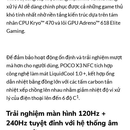
xử lý AI dễ dàng chinh phục được cả những game thủ
khó tính nhất nhờ nền tảng kiến trúc dựa trên tám
nhân CPU Kryo™ 470 và lõi GPU Adreno™ 618 Elite
Gaming.
Để đảm bảo hoạt động ổn định và trải nghiệm mượt
mà hơn cho người dùng, POCO X3 NFC tích hợp
công nghệ làm mát LiquidCool 1.0 +, kết hợp ống
dẫn nhiệt bằng đồng lớn với các tấm carbon tản
nhiệt xếp chồng lên nhau nhằm giảm nhiệt độ vi xử
1
lý của điện thoại lên đến 6 độ C
.
Trải nghiệm màn hình 120Hz +
240Hz
tuyệt đỉnh với
hệ thống âm