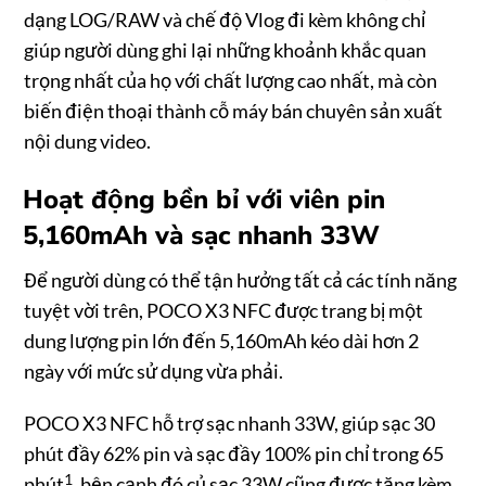
dạng LOG/RAW và chế độ Vlog đi kèm không chỉ
giúp người dùng ghi lại những khoảnh khắc quan
trọng nhất của họ với chất lượng cao nhất, mà còn
biến điện thoại thành cỗ máy bán chuyên sản xuất
nội dung video.
Hoạt động bền bỉ với viên pin
5,160mAh và sạc nhanh 33W
Để người dùng có thể tận hưởng tất cả các tính năng
tuyệt vời trên, POCO X3 NFC được trang bị một
dung lượng pin lớn đến 5,160mAh kéo dài hơn 2
ngày với mức sử dụng vừa phải.
POCO X3 NFC hỗ trợ sạc nhanh 33W, giúp sạc 30
phút đầy 62% pin và sạc đầy 100% pin chỉ trong 65
1
phút
, bện cạnh đó củ sạc 33W cũng được tặng kèm