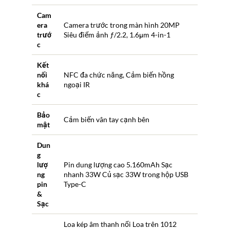
Cam
era
Camera trước trong màn hình 20MP
trướ
Siêu điểm ảnh ƒ/2.2, 1.6μm 4-in-1
c
Kết
nối
NFC đa chức năng, Cảm biến hồng
khá
ngoại IR
c
Bảo
Cảm biến vân tay cạnh bên
mật
Dun
g
lượ
Pin dung lượng cao 5.160mAh Sạc
ng
nhanh 33W Củ sạc 33W trong hộp USB
pin
Type-C
&
Sạc
Loa kép âm thanh nổi Loa trên 1012