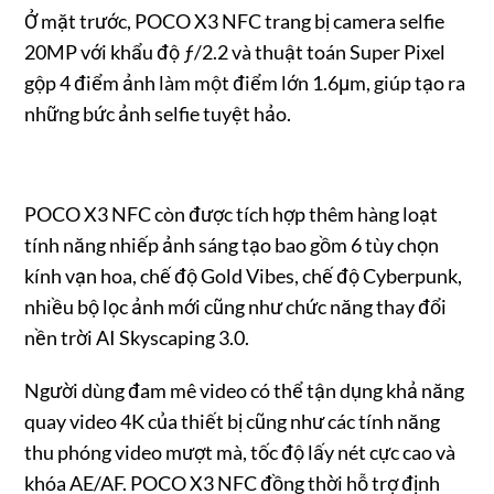
Ở mặt trước, POCO X3 NFC trang bị camera selfie
20MP với khẩu độ ƒ/2.2 và thuật toán Super Pixel
gộp 4 điểm ảnh làm một điểm lớn 1.6μm, giúp tạo ra
những bức ảnh selfie tuyệt hảo.
POCO X3 NFC còn được tích hợp thêm hàng loạt
tính năng nhiếp ảnh sáng tạo bao gồm 6 tùy chọn
kính vạn hoa, chế độ Gold Vibes, chế độ Cyberpunk,
nhiều bộ lọc ảnh mới cũng như chức năng thay đổi
nền trời AI Skyscaping 3.0.
Người dùng đam mê video có thể tận dụng khả năng
quay video 4K của thiết bị cũng như các tính năng
thu phóng video mượt mà, tốc độ lấy nét cực cao và
khóa AE/AF. POCO X3 NFC đồng thời hỗ trợ định