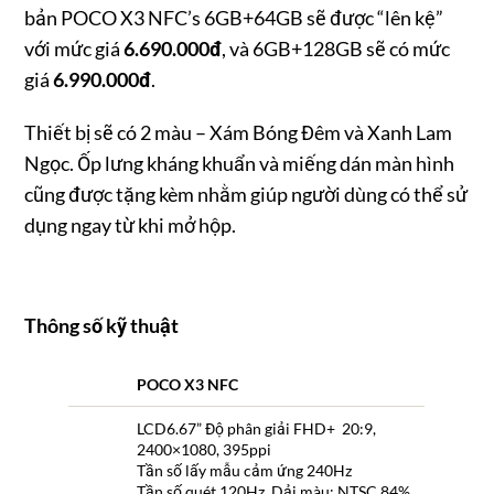
bản POCO X3 NFC’s 6GB+64GB sẽ được “lên kệ”
với mức giá
6.690.000đ
, và 6GB+128GB sẽ có mức
giá
6.990.000đ
.
Thiết bị sẽ có 2 màu – Xám Bóng Đêm và Xanh Lam
Ngọc. Ốp lưng kháng khuẩn và miếng dán màn hình
cũng được tặng kèm nhằm giúp người dùng có thể sử
dụng ngay từ khi mở hộp.
Thông số kỹ thuật
POCO X3 NFC
LCD6.67” Độ phân giải FHD+ 20:9,
2400×1080, 395ppi
Tần số lấy mẫu cảm ứng 240Hz
Tần số quét 120Hz Dải màu: NTSC 84%