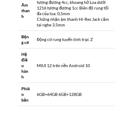
tương đương 4cc, khoang hở Loa dưới
Âm
1216 tương đương 1cc Biên độ rung tối
than
đa của loa: 0,5mm
h
Chứng nhận âm thanh Hi-Res Jack cắm
tai nghe 3.5mm
Độn
Động cơ rung tuyến tính trục Z
g cơ
Hệ
điề
u
MIUI 12 trên nền Android 10
hàn
h
Phiê
n
6GB+64GB 6GB+128GB
bản