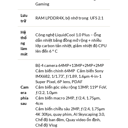
Gaming
Lưu
RAM LPDDR4X, bộ nhớ trong UFS 2.1
trữ
Hệ
Công nghệ LiquidCool 1.0 Plus – Ống
thố
dẫn nhiệt bằng đồng mở rộng + nhiều
ng
lớp carbon tản nhiệt, giảm nhiệt độ CPU
làm
lên đến 6 ° C
mát
Bộ 4 camera 64MP+13MP+2MP+2MP
Cảm biến chính 64MP Cảm biến Sony
IMX682, 1/1.73“, ƒ/1.89, 1.6μm 4-in-1
Super Pixel, 6P lens, PDAF
Cam
Cảm biến góc siêu rộng 13MP, 119° FoV,
era
ƒ/2.2, 1.0μm
phía
Cảm biến macro 2MP, ƒ/2.4, 1.75μm,
sau
4cm
Cảm biến chiều sâu 2MP, ƒ/2.4, 1.75μm
4K 30fps, quay phim, AI Skyscaping 3.0,
Chế độ ban đêm, Quay video ổn định,
Chế độ Vlog