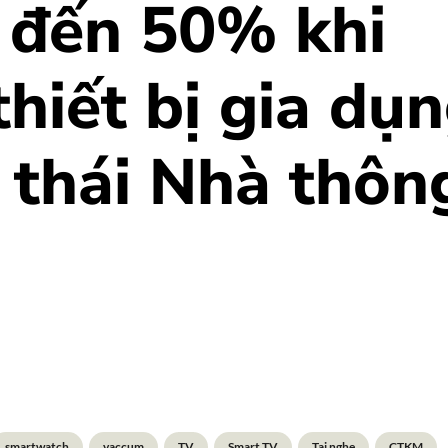
n đến 50% khi
hiết bị gia dụ
h thái Nhà thôn
smartwatch
vaccum
TV
Smart TV
Tai nghe
CTKM