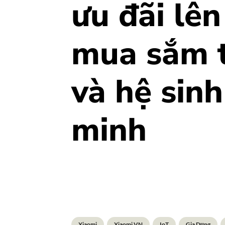
ưu đãi lê
mua sắm t
và hệ sin
minh
Xiaomi
Xiaomi VN
IoT
Gia Dụng