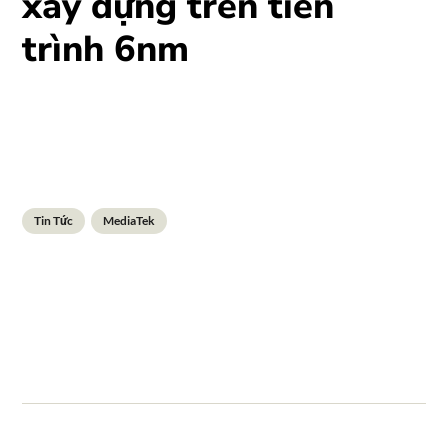
xây dựng trên tiến
trình 6nm
Tin Tức
MediaTek