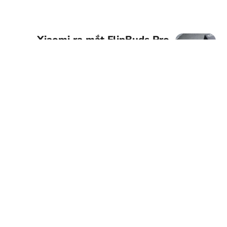
Xiaomi ra mắt FlipBuds Pro
với tính năng khử ồn chủ
động tại thị trường Trung
Quốc