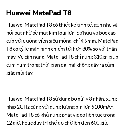
Huawei MatePad T8
Huawei MatePad T8 có thiết kế tinh tế, gọn nhẹ và
nổi bật nhờ bề mặt kim loại lớn. Sở hữu vỏ bọc cao
cấp với đường viền siêu mỏng, chỉ 4,9mm, MatePad
T8 có tỷ lệ màn hình chiếm tới hơn 80% so với thân
máy. Về cân nặng, MatePad T8 chỉ nặng 310gr, giúp
cầm nắm trong thời gian dài mà không gây ra cảm
giác mỏi tay.
Huawei MatePad T8 sử dụng bộ xử lý 8 nhân, xung
nhịp 2GHz cùng với dung lượng pin lớn 5100mAh,
MatePad T8 có khả năng phát video liên tục trong
12 giờ, hoặc duy trì chế độ chờ lên đến 600 giờ.