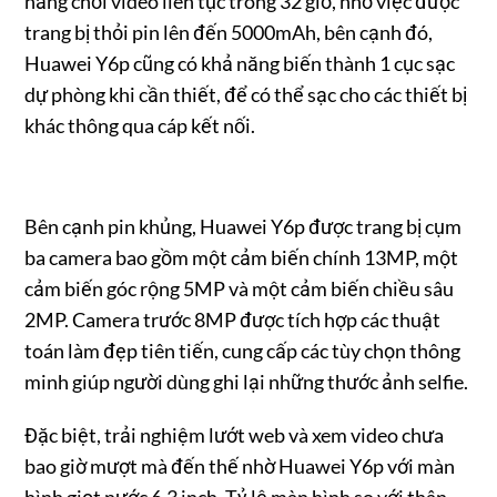
năng chơi video liên tục trong 32 giờ, nhờ việc được
trang bị thỏi pin lên đến 5000mAh, bên cạnh đó,
Huawei Y6p cũng có khả năng biến thành 1 cục sạc
dự phòng khi cần thiết, để có thể sạc cho các thiết bị
khác thông qua cáp kết nối.
Bên cạnh pin khủng, Huawei Y6p được trang bị cụm
ba camera bao gồm một cảm biến chính 13MP, một
cảm biến góc rộng 5MP và một cảm biến chiều sâu
2MP. Camera trước 8MP được tích hợp các thuật
toán làm đẹp tiên tiến, cung cấp các tùy chọn thông
minh giúp người dùng ghi lại những thước ảnh selfie.
Đặc biệt, trải nghiệm lướt web và xem video chưa
bao giờ mượt mà đến thế nhờ Huawei Y6p với màn
hình giọt nước 6,3 inch. Tỷ lệ màn hình so với thân