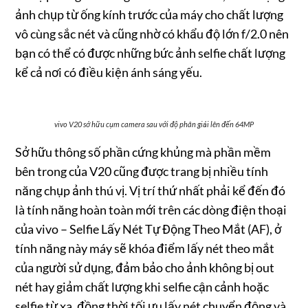
ảnh chụp từ ống kính trước của máy cho chất lượng
vô cùng sắc nét và cũng nhờ có khẩu độ lớn f/2.0 nên
bạn có thể có được những bức ảnh selfie chất lượng
kể cả nơi có điều kiện ánh sáng yếu.
vivo V20 sở hữu cụm camera sau với độ phân giải lên đến 64MP
Sở hữu thông số phần cứng khủng mà phần mềm
bên trong của V20 cũng được trang bị nhiều tính
năng chụp ảnh thú vị. Vị trí thứ nhất phải kể đến đó
là tính năng hoàn toàn mới trên các dòng điện thoại
của vivo – Selfie Lấy Nét Tự Động Theo Mắt (AF), ở
tính năng này máy sẽ khóa điểm lấy nét theo mắt
của người sử dụng, đảm bảo cho ảnh không bị out
nét hay giảm chất lượng khi selfie cận cảnh hoặc
selfie từ xa, đồng thời tối ưu lấy nét chuyển động và