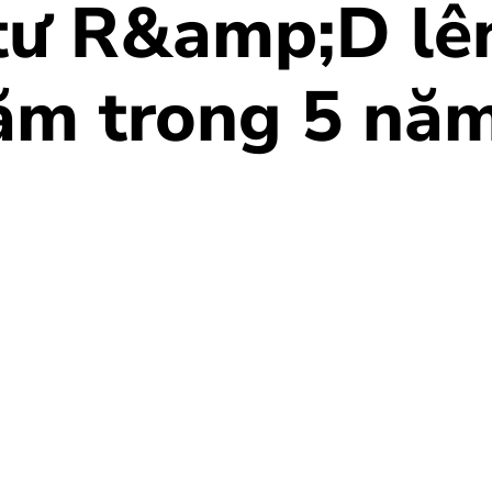
tư R&amp;D lê
ăm trong 5 nă