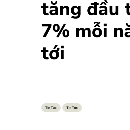
tăng đầu 
7% mỗi n
tới
Tin Tức
Tin Tức