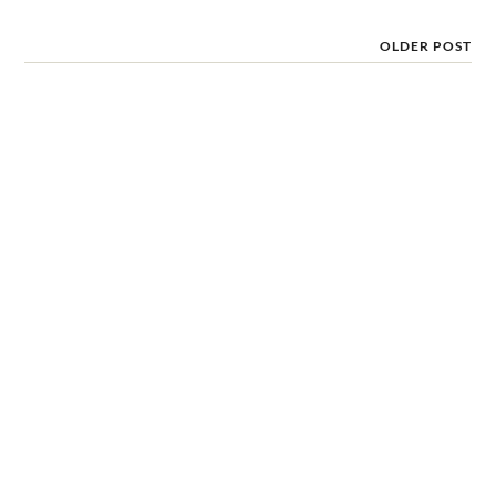
OLDER POST
vivo G1 hé lộ đầy đủ thông
số cấu hình, có thể ra mắt
vào tháng 5