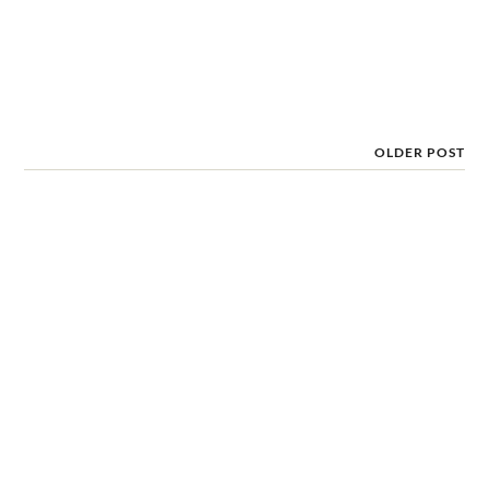
OLDER POST
Foxconn di chuyển dây
chuyền sản xuất iPad và
MacBook sang Việt Nam