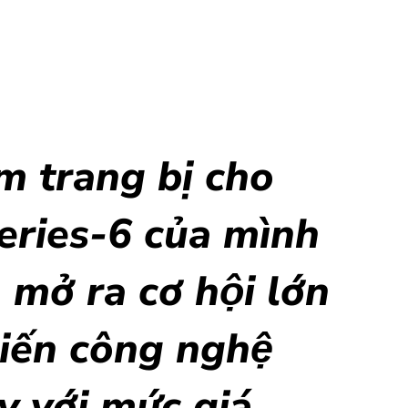
 trang bị cho
series-6 của mình
mở ra cơ hội lớn
biến công nghệ
̀y với mức giá