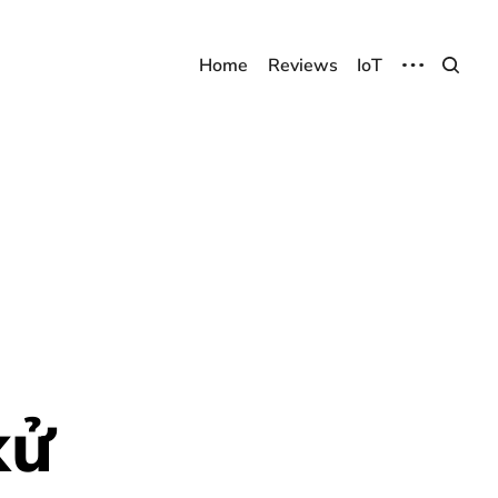
Home
Reviews
IoT
ử