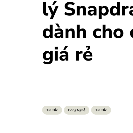
lý Snapd
dành cho
giá rẻ
Tin Tức
Công Nghệ
Tin Tức