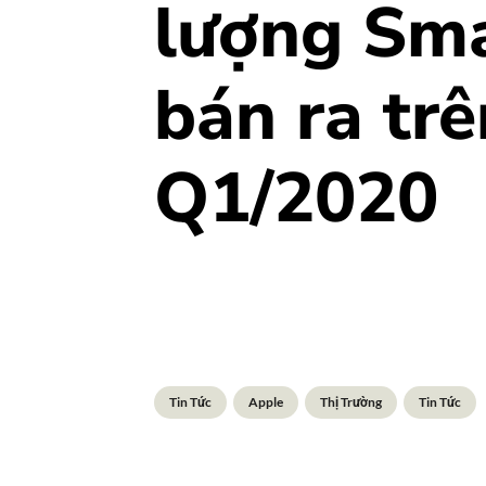
lượng Sm
bán ra trê
Q1/2020
Tin Tức
Apple
Thị Trường
Tin Tức