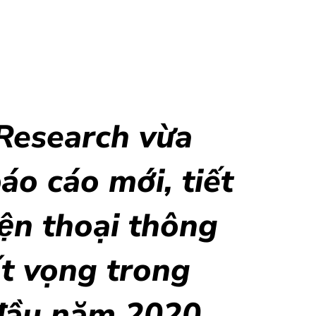
Research vừa
́o cáo mới, tiết
iện thoại thông
́t vọng trong
đầu năm 2020.