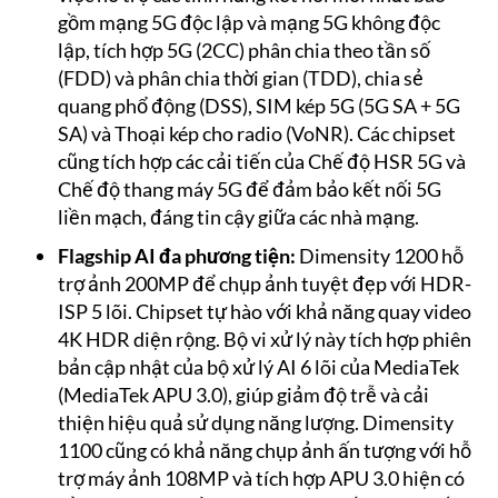
gồm mạng 5G độc lập và mạng 5G không độc
lập, tích hợp 5G (2CC) phân chia theo tần số
(FDD) và phân chia thời gian (TDD), chia sẻ
quang phổ động (DSS), SIM kép 5G (5G SA + 5G
SA) và Thoại kép cho radio (VoNR). Các chipset
cũng tích hợp các cải tiến của Chế độ HSR 5G và
Chế độ thang máy 5G để đảm bảo kết nối 5G
liền mạch, đáng tin cậy giữa các nhà mạng.
Flagship AI đa phương tiện:
Dimensity 1200 hỗ
trợ ảnh 200MP để chụp ảnh tuyệt đẹp với HDR-
ISP 5 lõi. Chipset tự hào với khả năng quay video
4K HDR diện rộng. Bộ vi xử lý này tích hợp phiên
bản cập nhật của bộ xử lý AI 6 lõi của MediaTek
(MediaTek APU 3.0), giúp giảm độ trễ và cải
thiện hiệu quả sử dụng năng lượng. Dimensity
1100 cũng có khả năng chụp ảnh ấn tượng với hỗ
trợ máy ảnh 108MP và tích hợp APU 3.0 hiện có