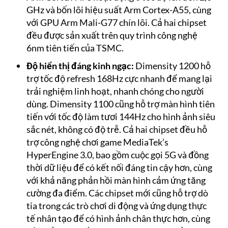
GHz và bốn lõi hiệu suất Arm Cortex-A55, cùng
với GPU Arm Mali-G77 chín lõi. Cả hai chipset
đều được sản xuất trên quy trình công nghệ
6nm tiên tiến của TSMC.
Độ hiển thị đáng kinh ngạc:
Dimensity 1200 hỗ
trợ tốc độ refresh 168Hz cực nhanh để mang lại
trải nghiệm linh hoạt, nhanh chóng cho người
dùng. Dimensity 1100 cũng hỗ trợ màn hình tiên
tiến với tốc độ làm tươi 144Hz cho hình ảnh siêu
sắc nét, không có độ trễ. Cả hai chipset đều hỗ
trợ công nghệ chơi game MediaTek’s
HyperEngine 3.0, bao gồm cuộc gọi 5G và đồng
thời dữ liệu để có kết nối đáng tin cậy hơn, cùng
với khả năng phản hồi màn hình cảm ứng tăng
cường đa điểm. Các chipset mới cũng hỗ trợ dò
tia trong các trò chơi di động và ứng dụng thực
tế nhân tạo để có hình ảnh chân thực hơn, cùng