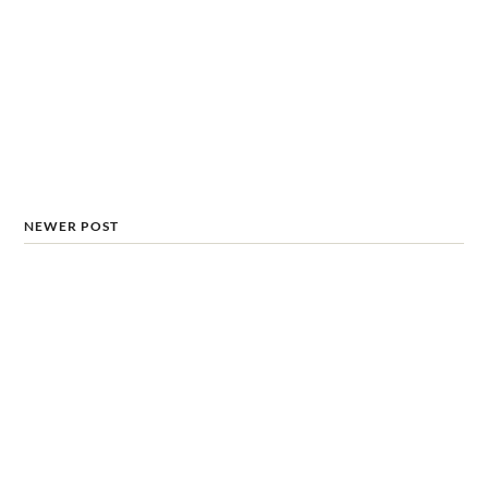
NEWER POST
Samsung Galaxy S21 Ultra
smartphone hỗ trợ Wi-Fi 6E
đầu tiên trên thế giới