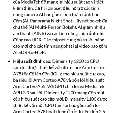
của MediaTek để mang lại hiệu suất cao và tiết
kiệm điện. Cả hai chipset đều hỗ trợ các tính
năng camera AI bao gồm chụp toàn cảnh ban
đêm (AI-Panorama Night Shot), lấy nét bokeh đa
chủ thể (AI Multi-Person Bokeh), AI giảm nhiễu
âm thanh (AINR) và các tính năng chụp ảnh dải
động cao HDR. Các chipset cũng hỗ trợ AI nâng
cao mới cho các tính năng phát lại video bao gồm
AI SDR-to-HDR.
Hiệu suất đỉnh cao:
Dimensity 1200 có CPU
tám lõi được thiết kế với ultra-core Arm Cortex-
A78 tốc độ lên đến 3GHz cho hiệu suất cực cao,
ba siêu lõi Arm Cortex-A78 và bốn lõi hiệu suất
Arm Cortex-A55. Với GPU chín lõi và MediaTek
APU 3.0 sáu lõi, Dimensity 1200 mang đến một
cấp hiệu suất cao cấp mới. Dimensity 1100 được
thiết kế với một CPU tám lõi bao gồm bốn lõi
Arm Cortex-A78 hoạt động ở tốc độ lên đến 2,6