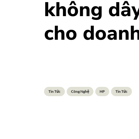
không dây
cho doanh
Tin Tức
Công Nghệ
HP
Tin Tức