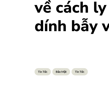
về cách ly
dính bẫy 
Tin Tức
Bảo Mật
Tin Tức