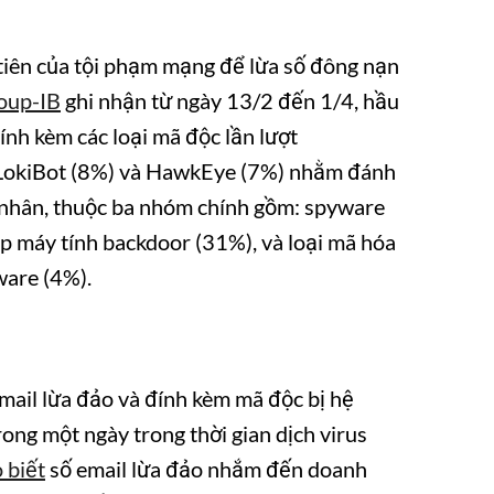
u tiên của tội phạm mạng để lừa số đông nạn
oup-IB
ghi nhận từ ngày 13/2 đến 1/4, hầu
ính kèm các loại mã độc lần lượt
 LokiBot (8%) và HawkEye (7%) nhằm đánh
cá nhân, thuộc ba nhóm chính gồm: spyware
ập máy tính backdoor (31%), và loại mã hóa
ware (4%).
email lừa đảo và đính kèm mã độc bị hệ
ong một ngày trong thời gian dịch virus
 biết
số email lừa đảo nhắm đến doanh