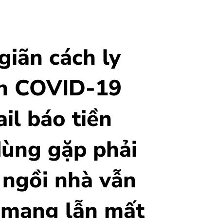
giãn cách ly
nh COVID-19
il báo tiền
dùng gặp phải
 ngồi nhà vẫn
 mạng lẫn mất