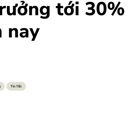
trưởng tới 30%
 nay
g
Tin Tức