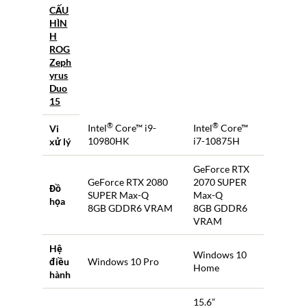
CẤU
HÌN
H
ROG
Zeph
yrus
Duo
15
®
®
Intel
Core™ i9-
Intel
Core™
Vi
10980HK
i7-10875H
xử lý
GeForce RTX
GeForce RTX 2080
2070 SUPER
Đồ
SUPER Max-Q
Max-Q
họa
8GB GDDR6 VRAM
8GB GDDR6
VRAM
Hệ
Windows 10
điều
Windows 10 Pro
Home
hành
15.6”