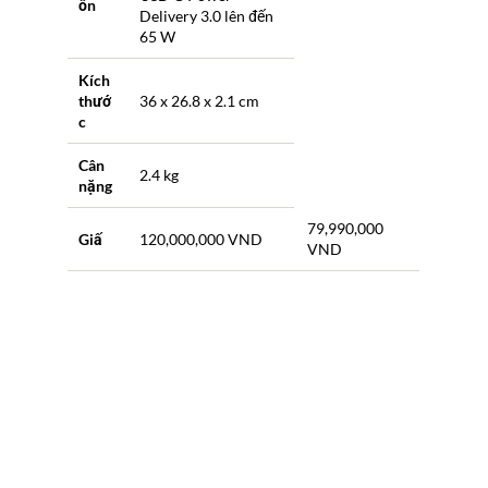
ồn
Delivery 3.0 lên đến
65 W
Kích
thướ
36 x 26.8 x 2.1 cm
c
Cân
2.4 kg
nặng
79,990,000
Giấ
120,000,000 VND
VND