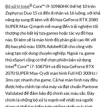
®
Bộ xử lý Intel
Core™ i9-10980HK thế hệ 10 trên
Zephyrus Duo 15 có đến 8 nhân và 16 luồng, với khả
năng ép xung đi kèm với đồ họa GeForce RTX 2080
SUPER Max-Q mạnh mẽ mang đến trải nghiệm tối
thượng cho bất kỳ tựa games hoặc tác vụ đồ họa
nào. Đi kèm sẽ là màn hình độ phân giải cao 4K với
độ bao phủ màu 100% AdobeRGB cho công việc
sáng tạo nội dung chuyên nghiệp. Ngoài ra, game
thủ eSport cũng có thể chọn phiên bản sử dụng
®
Intel
Core™ i7-10875H và đồ họa GeForce RTX
2070 SUPER Max-Q với màn hình Full HD 300Hz /
3ms cực nhanh cho game. Cả hai màn hình này đều
được hiệu chỉnh tại nhà máy và đạt chuẩn Pantone
Validated để đảm bảo độ chính xác màu sắc. Đây
chính là những bộ xử lý mạnh mẽ nhất mà người
dùng có thể tìm kiểm trên những chiếc máy tính