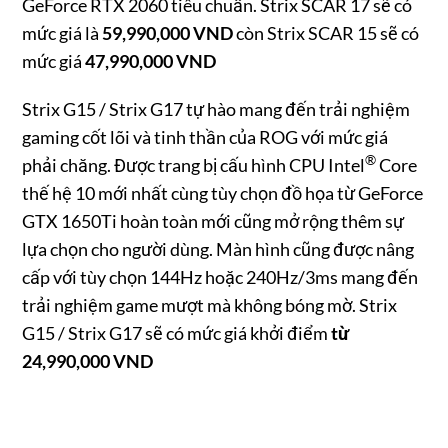
GeForce RTX 2060 tiêu chuẩn. Strix SCAR 17 sẽ có
mức giá là
59,990,000 VND
còn Strix SCAR 15 sẽ có
mức giá
47,990,000 VND
Strix G15 / Strix G17 tự hào mang đến trải nghiệm
gaming cốt lõi và tinh thần của ROG với mức giá
®
phải chăng. Được trang bị cấu hình CPU Intel
Core
thế hệ 10 mới nhất cùng tùy chọn đồ họa từ GeForce
GTX 1650Ti hoàn toàn mới cũng mở rộng thêm sự
lựa chọn cho người dùng. Màn hình cũng được nâng
cấp với tùy chọn 144Hz hoặc 240Hz/3ms mang đến
trải nghiệm game mượt mà không bóng mờ.
Strix
G15 / Strix G17 sẽ có mức giá khởi điểm
từ
24,990,000 VND