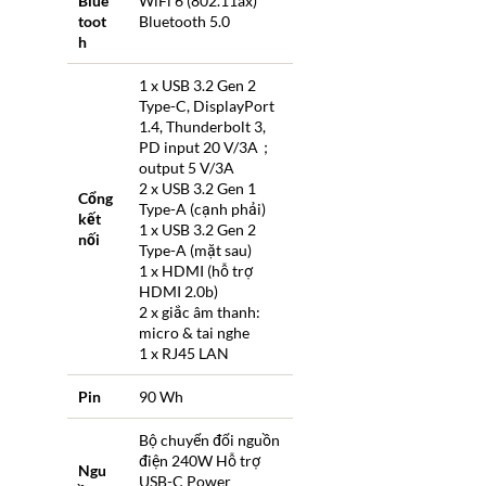
Blue
WiFi 6 (802.11ax)
toot
Bluetooth 5.0
h
1 x USB 3.2 Gen 2
Type-C, DisplayPort
1.4, Thunderbolt 3,
PD input 20 V/3A；
output 5 V/3A
2 x USB 3.2 Gen 1
Cổng
Type-A (cạnh phải)
kết
1 x USB 3.2 Gen 2
nối
Type-A (mặt sau)
1 x HDMI (hỗ trợ
HDMI 2.0b)
2 x giắc âm thanh:
micro & tai nghe
1 x RJ45 LAN
Pin
90 Wh
Bộ chuyển đổi nguồn
điện 240W Hỗ trợ
Ngu
USB-C Power