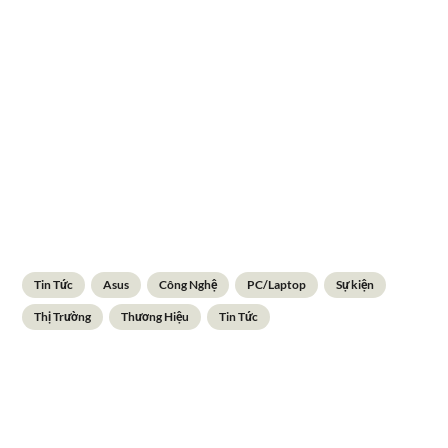
Tin Tức
Asus
Công Nghệ
PC/Laptop
Sự kiện
Thị Trường
Thương Hiệu
Tin Tức