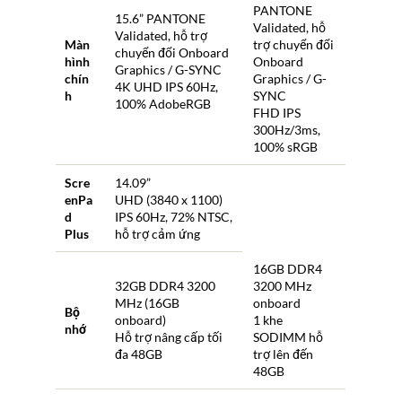
PANTONE
15.6” PANTONE
Validated, hỗ
Validated, hỗ trợ
Màn
trợ chuyển đổi
chuyển đổi Onboard
hình
Onboard
Graphics / G-SYNC
chín
Graphics / G-
4K UHD IPS 60Hz,
h
SYNC
100% AdobeRGB
FHD IPS
300Hz/3ms,
100% sRGB
Scre
14.09”
enPa
UHD (3840 x 1100)
d
IPS 60Hz, 72% NTSC,
Plus
hỗ trợ cảm ứng
16GB DDR4
32GB DDR4 3200
3200 MHz
MHz (16GB
onboard
Bộ
onboard)
1 khe
nhớ
Hỗ trợ nâng cấp tối
SODIMM hỗ
đa 48GB
trợ lên đến
48GB