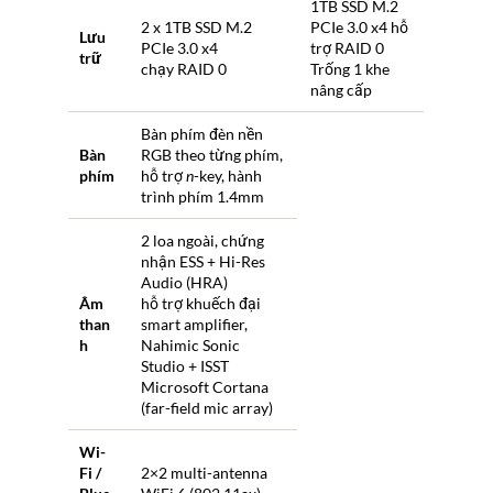
1TB SSD M.2
2 x 1TB SSD M.2
PCIe 3.0 x4 hỗ
Lưu
PCIe 3.0 x4
trợ RAID 0
trữ
chạy RAID 0
Trống 1 khe
nâng cấp
Bàn phím đèn nền
Bàn
RGB theo từng phím,
phím
hỗ trợ
n
-key, hành
trình phím 1.4mm
2 loa ngoài, chứng
nhận ESS + Hi-Res
Audio (HRA)
Âm
hỗ trợ khuếch đại
than
smart amplifier,
h
Nahimic Sonic
Studio + ISST
Microsoft Cortana
(far-field mic array)
Wi-
Fi /
2×2 multi-antenna