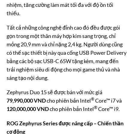
nhiệm, tăng cường làm mát tối đa với độ ồn tối
thiểu.
Tất cả những công nghệ đỉnh cao đó đều được gói
gọn trong một thân máy hợp kim sang trọng, chỉ
mỏng 20,9 mm và chỉ nặng 2,4 kg. Người dùng cũng
có thể sạc thiết bị này qua cổng USB Power Delivery
bằng các bộ sạc USB-C 65W tặng kèm, mang đến
trải nghiệm siêu di động cho mọi game thủ và nhà
sáng tạo nội dung.
Zephyrus Duo 15 sẽ được bán với mức giá
®
79,990,000 VND
cho phiên bản Intel
Core™ i7 và
®
120,000,000
VND
cho phiên bản Intel
Core™ i9.
ROG Zephyrus Series được nâng cấp – Chiến thần
cơ động