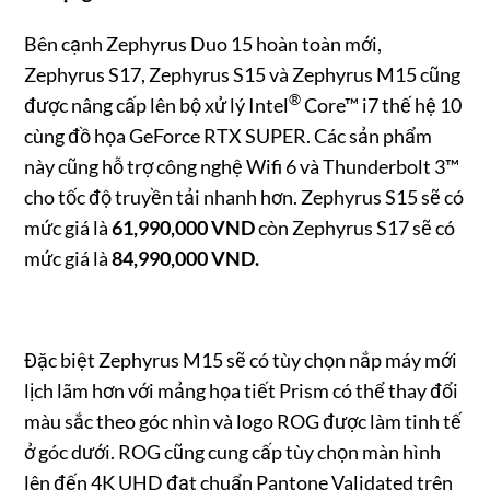
Bên cạnh Zephyrus Duo 15 hoàn toàn mới,
Zephyrus S17, Zephyrus S15 và Zephyrus M15 cũng
®
được nâng cấp lên bộ xử lý Intel
Core™ i7 thế hệ 10
cùng đồ họa GeForce RTX SUPER. Các sản phẩm
này cũng hỗ trợ công nghệ Wifi 6 và Thunderbolt 3™
cho tốc độ truyền tải nhanh hơn. Zephyrus S15 sẽ có
mức giá là
61,990,000 VND
còn Zephyrus S17 sẽ có
mức giá là
84,990,000 VND.
Đặc biệt Zephyrus M15 sẽ có tùy chọn nắp máy mới
lịch lãm hơn với mảng họa tiết Prism có thể thay đổi
màu sắc theo góc nhìn và logo ROG được làm tinh tế
ở góc dưới. ROG cũng cung cấp tùy chọn màn hình
lên đến 4K UHD đạt chuẩn Pantone Validated trên