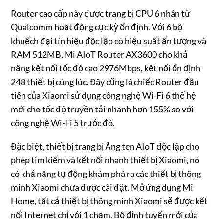
Router cao cấp này được trang bị CPU 6 nhân từ
Qualcomm hoạt động cực kỳ ổn định. Với 6 bộ
khuếch đại tín hiệu độc lập có hiệu suất ấn tượng và
RAM 512MB, Mi AIoT Router AX3600 cho khả
năng kết nối tốc độ cao 2976Mbps, kết nối ổn định
248 thiết bị cùng lúc. Đây cũng là chiếc Router đầu
tiên của Xiaomi sử dụng công nghệ Wi-Fi 6 thế hệ
mới cho tốc độ truyền tải nhanh hơn 155% so với
công nghệ Wi-Fi 5 trước đó.
Đặc biệt, thiết bị trang bị Ăng ten AIoT độc lập cho
phép tìm kiếm và kết nối nhanh thiết bị Xiaomi, nó
có khả năng tự động khám phá ra các thiết bị thông
minh Xiaomi chưa được cài đặt. Mở ứng dụng Mi
Home, tất cả thiết bị thông minh Xiaomi sẽ được kết
nối Internet chỉ với 1 chạm. Bộ định tuyến mới của