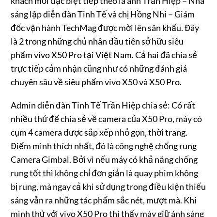
khách mời đặc biệt tiếp theo là anh Trần Hiệp – Nhà
sáng lập diễn đàn Tinh Tế và chị Hồng Nhi – Giám
đốc vận hành TechMag được mời lên sân khấu. Đây
là 2 trong những chủ nhân đầu tiên sở hữu siêu
phẩm vivo X50 Pro tại Việt Nam. Cả hai đã chia sẻ
trực tiếp cảm nhận cũng như có những đánh giá
chuyên sâu về siêu phẩm vivo X50 và X50 Pro.
Admin diễn đàn Tinh Tế Trần Hiệp chia sẻ: Có rất
nhiều thứ để chia sẻ về camera của X50 Pro, máy có
cụm 4 camera được sắp xếp nhỏ gọn, thời trang.
Điểm mình thích nhất, đó là công nghệ chống rung
Camera Gimbal. Bởi vì nếu máy có khả năng chống
rung tốt thì không chỉ đơn giản là quay phim không
bị rung, mà ngay cả khi sử dụng trong điều kiện thiếu
sáng vẫn ra những tác phẩm sắc nét, mượt mà. Khi
mình thử với vivo X50 Pro thì thấy máy giữ ánh sáng