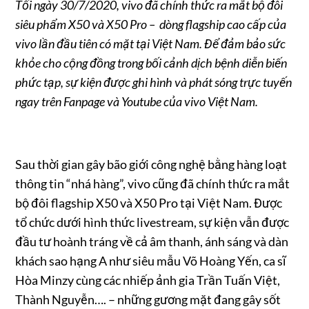
Tối ngày 30/7/2020, vivo đã chính thức ra mắt bộ đôi
siêu phẩm X50 và X50 Pro – dòng flagship cao cấp của
vivo lần đầu tiên có mặt tại Việt Nam. Để đảm bảo sức
khỏe cho cộng đồng trong bối cảnh dịch bệnh diễn biến
phức tạp, sự kiện được ghi hình và phát sóng trực tuyến
ngay trên Fanpage và Youtube của vivo Việt Nam.
Sau thời gian gây bão giới công nghệ bằng hàng loạt
thông tin “nhá hàng”, vivo cũng đã chính thức ra mắt
bộ đôi flagship X50 và X50 Pro tại Việt Nam. Được
tổ chức dưới hình thức livestream, sự kiện vẫn được
đầu tư hoành tráng về cả âm thanh, ánh sáng và dàn
khách sao hạng A như siêu mẫu Võ Hoàng Yến, ca sĩ
Hòa Minzy cùng các nhiếp ảnh gia Trần Tuấn Việt,
Thành Nguyễn…. – những gương mặt đang gây sốt