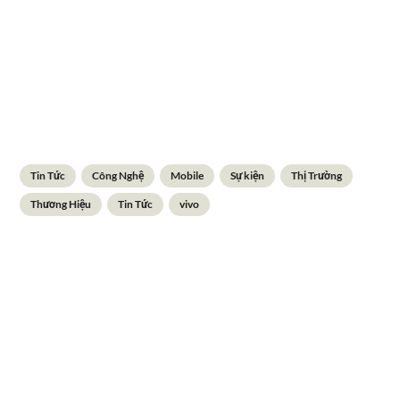
Tin Tức
Công Nghệ
Mobile
Sự kiện
Thị Trường
Thương Hiệu
Tin Tức
vivo