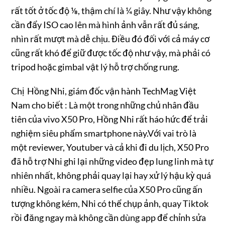
rất tốt ở tốc độ ⅛, thậm chí là ¼ giây. Như vậy không
cần đẩy ISO cao lên mà hình ảnh vẫn rất đủ sáng,
nhìn rất mượt mà dễ chịu. Điều đó đối với cả máy cơ
cũng rất khó để giữ được tốc độ như vậy, mà phải có
tripod hoặc gimbal vật lý hỗ trợ chống rung.
Chị Hồng Nhi, giám đốc vận hành TechMag Việt
Nam cho biết : Là một trong những chủ nhân đầu
tiên của vivo X50 Pro, Hồng Nhi rất háo hức để trải
nghiệm siêu phẩm smartphone này.Với vai trò là
một reviewer, Youtuber và cả khi đi du lịch, X50 Pro
đã hỗ trợ Nhi ghi lại những video đẹp lung linh mà tự
nhiên nhất, không phải quay lại hay xử lý hậu kỳ quá
nhiều. Ngoài ra camera selfie của X50 Pro cũng ấn
tượng không kém, Nhi có thể chụp ảnh, quay Tiktok
rồi đăng ngay mà không cần dùng app để chỉnh sửa