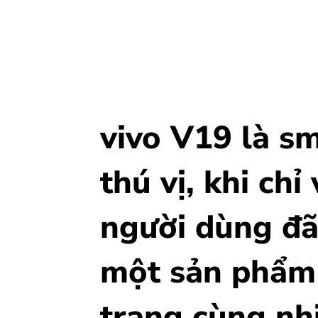
vivo V19 là s
thú vị, khi chỉ
người dùng đã
một sản phẩm 
trang cùng nh