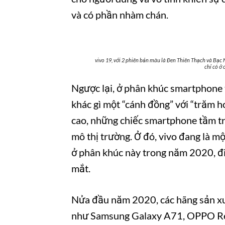
và có phần nhàm chán.
vivo 19, với 2 phiên bản màu là Đen Thiên Thạch và Bạ
chỉ có ở
Ngược lại, ở phân khúc smartphone 
khác gì một “cánh đồng” với “trăm h
cao, những chiếc smartphone tầm t
mô thị trường. Ở đó, vivo đang là 
ở phân khúc này trong năm 2020, đi
mắt.
Nửa đầu năm 2020, các hãng sản xuấ
như Samsung Galaxy A71, OPPO Re