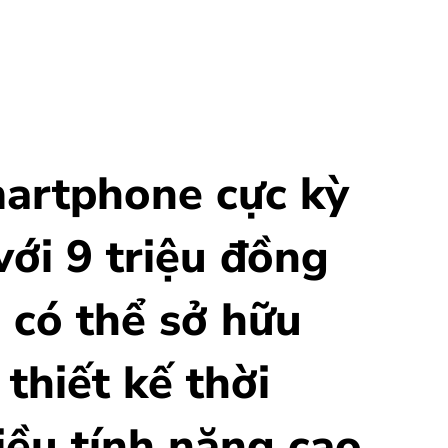
martphone cực kỳ
 với 9 triệu đồng
 có thể sở hữu
thiết kế thời
iều tính năng cao