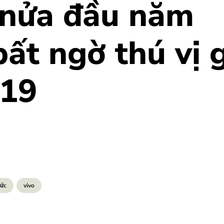
 nửa đầu năm
ất ngờ thú vị 
V19
Tức
vivo