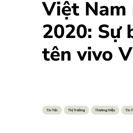
Việt Nam
2020: Sự b
tên vivo 
Tin Tức
Thị Trường
Thương Hiệu
Tin 