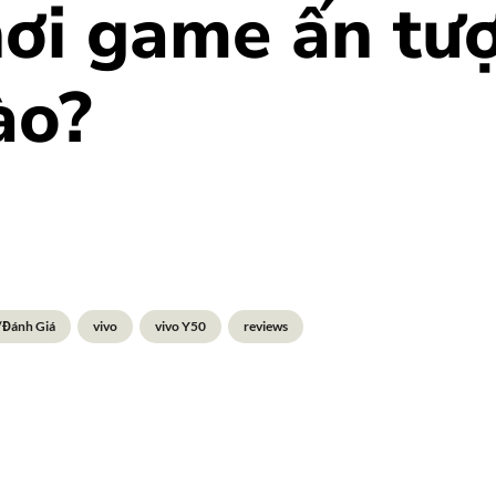
ơi game ấn tư
ào?
/Đánh Giá
vivo
vivo Y50
reviews