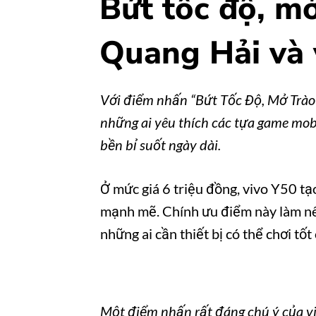
Bứt tốc độ, m
Quang Hải và 
Với điểm nhấn “Bứt Tốc Độ, Mở Trào 
những ai yêu thích các tựa game mob
bền bỉ suốt ngày dài.
Ở mức giá 6 triệu đồng, vivo Y50 t
mạnh mẽ. Chính ưu điểm này làm nên 
những ai cần thiết bị có thể chơi tốt
Một điểm nhấn rất đáng chú ý của 