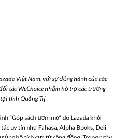
 Lazada Việt Nam, với sự đồng hành của các
 đối tác WeChoice nhằm hỗ trợ các trường
tại tỉnh Quảng Trị
trình “Góp sách ươm mơ” do Lazada khởi
 tác uy tín như Fahasa, Alpha Books, Deli
 ủng hộ tích cực từ cộng đồng. Trong ngày