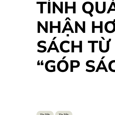
TỈNH QU
NHẬN HƠ
SÁCH TỪ
“GÓP SÁ
Tin Tức
Tin Tức