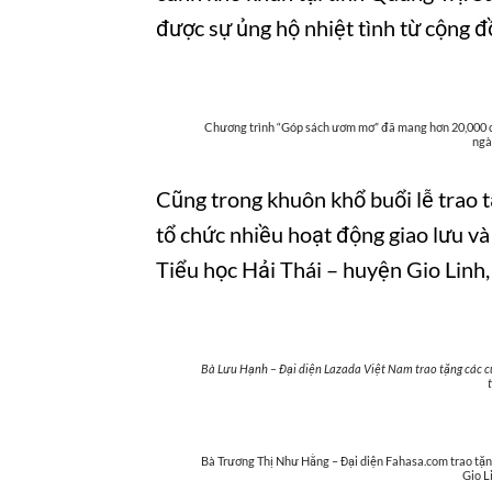
được sự ủng hộ nhiệt tình từ cộng đ
Chương trình “Góp sách ươm mơ” đã mang hơn 20,000 c
ngà
Cũng trong khuôn khổ buổi lễ trao 
tổ chức nhiều hoạt động giao lưu và
Tiểu học Hải Thái – huyện Gio Linh,
Bà Lưu Hạnh – Đại diện Lazada Việt Nam trao tặng các cu
Bà Trương Thị Như Hằng – Đại diện Fahasa.com trao tặng
Gio L