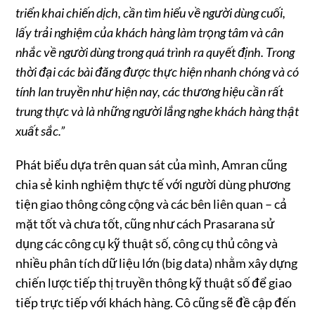
triển khai chiến dịch, cần tìm hiểu về người dùng cuối,
lấy trải nghiệm của khách hàng làm trọng tâm và cân
nhắc về người dùng trong quá trình ra quyết định. Trong
thời đại các bài đăng được thực hiện nhanh chóng và có
tính lan truyền như hiện nay, các thương hiệu cần rất
trung thực và là những người lắng nghe khách hàng thật
xuất sắc.”
Phát biểu dựa trên quan sát của mình, Amran cũng
chia sẻ kinh nghiệm thực tế với người dùng phương
tiện giao thông công cộng và các bên liên quan – cả
mặt tốt và chưa tốt, cũng như cách Prasarana sử
dụng các công cụ kỹ thuật số, công cụ thủ công và
nhiều phân tích dữ liệu lớn (big data) nhằm xây dựng
chiến lược tiếp thị truyền thông kỹ thuật số để giao
tiếp trực tiếp với khách hàng. Cô cũng sẽ đề cập đến