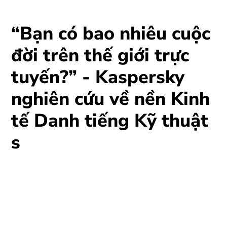
“Bạn có bao nhiêu cuộc
đời trên thế giới trực
tuyến?” - Kaspersky
nghiên cứu về nền Kinh
tế Danh tiếng Kỹ thuật
s