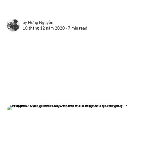
by
Hưng Nguyễn
10 tháng 12 năm 2020 ∙
7 min read