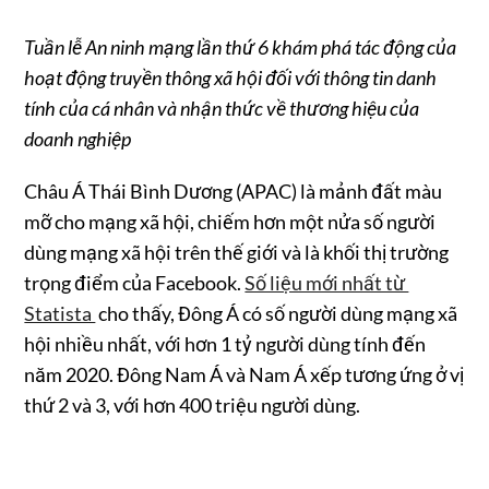
Tuần lễ An ninh mạng lần thứ 6 khám phá tác động của
hoạt động truyền thông xã hội đối với thông tin danh
tính của cá nhân và nhận thức về thương hiệu của
doanh nghiệp
Châu Á Thái Bình Dương (APAC) là mảnh đất màu
mỡ cho mạng xã hội, chiếm hơn một nửa số người
dùng mạng xã hội trên thế giới và là khối thị trường
trọng điểm của Facebook.
Số liệu mới nhất từ ​​
Statista
cho thấy, Đông Á có số người dùng mạng xã
hội nhiều nhất, với hơn 1 tỷ người dùng tính đến
năm 2020. Đông Nam Á và Nam Á xếp tương ứng ở vị
thứ 2 và 3, với hơn 400 triệu người dùng.