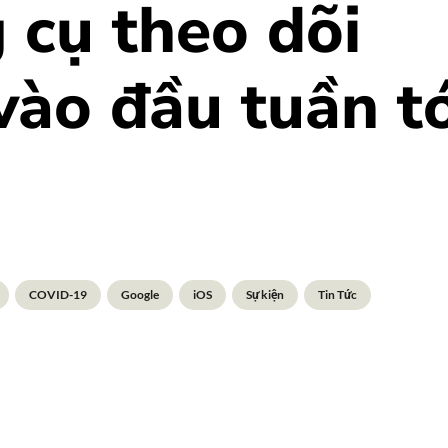
cụ theo dõi
̀o đầu tuần tơ
COVID-19
Google
iOS
Sự kiện
Tin Tức