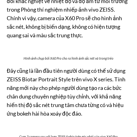
đổi khắc nghiệt về nhiệt độ và độ ẩm từ môi trường
trong Phòng thí nghiệm nhiếp ảnh vivo ZEISS.
Chính vì vậy, camera của X60 Pro sẽ cho hình ảnh
sắc nét, không bị biến dạng, không có hiện tượng
quang sai và màu sắc trung thực.
Hình ảnh chụp bởi X60 Pro cho ra hình ảnh sắc nét và trong trẻo
Đây cũng là lần đầu tiên người dùng có thể sử dụng
ZEISS Biotar Portrait Style trên vivo X series. Tính
năng mới này cho phép người dùng tạo ra các bức
chân dung chuyên nghiệp tùy chỉnh, với khả năng
hiển thị độ sắc nét trung tâm chưa từng có và hiệu
ứng bokeh hài hòa xoáy độc đáo.
Cụm 3 camera sau với logo ZEISS ở phía trên góc phải của vivo X60 Pro