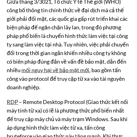
Giữa tháng 3/3021, Tổ chức Y tế Thế giới (WHO)
công bố thông tin chính thức về đại dịch mà cả thế
giới phải đối mặt, các quốc gia gấp rút triển khai các
biện pháp để ngăn chặn lây lan, trong đó phương
pháp phổ biến là chuyển hình thức làm việc tại công
ty sang làm việc tại nhà. Tuy nhiên, việc phải chuyển
đổi trong thời gian ngắn khiến nhiều công ty không
có biên pháp đúng đắn về vấn đề bảo mật, dẫn đến
nhiều
mối nguy hại về bảo mật mới
, bao gồm tấn
công vào protocol để truy cập từ xa vào tài nguyên
doanh nghiệp.
RDP
– Remote Desktop Protocol (Giao thức kết nối
máy tính từ xa) có lẽ là phương thức phổ biến nhất
để truy cập máy chủ và máy trạm Windows. Sau khi
áp dụng hình thức làm việc từ xa, tấn công
bruteforce vào giao thức này
tăng mạnh
. Khi thực