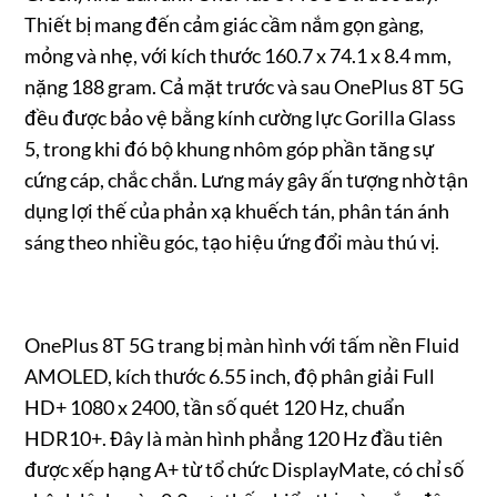
Thiết bị mang đến cảm giác cầm nắm gọn gàng,
mỏng và nhẹ, với kích thước 160.7 x 74.1 x 8.4 mm,
nặng 188 gram. Cả mặt trước và sau OnePlus 8T 5G
đều được bảo vệ bằng kính cường lực Gorilla Glass
5, trong khi đó bộ khung nhôm góp phần tăng sự
cứng cáp, chắc chắn. Lưng máy gây ấn tượng nhờ tận
dụng lợi thế của phản xạ khuếch tán, phân tán ánh
sáng theo nhiều góc, tạo hiệu ứng đổi màu thú vị.
OnePlus 8T 5G trang bị màn hình với tấm nền Fluid
AMOLED, kích thước 6.55 inch, độ phân giải Full
HD+ 1080 x 2400, tần số quét 120 Hz, chuẩn
HDR10+. Đây là màn hình phẳng 120 Hz đầu tiên
được xếp hạng A+ từ tổ chức DisplayMate, có chỉ số