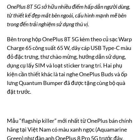
OnePlus 8T 5G sở hữu nhiều điểm hấp dẫn người dùng,
từ thiết kế đẹp mắt bên ngoài, cấu hình mạnh mẽ bên
trong đến trải nghiệm sử dụng thú vị.
Bên trong hộp OnePlus 8T 5G kèm theo củ sạc Warp
Charge 65 công suất 65 W, dây cáp USB Type-C màu
đỏ đặc trưng, thư chào mừng, hướng dẫn sử dụng,
dụng cụ lấy SIM và loạt sticker trang trí. Hai phụ
kiện cần thiết khác là tai nghe OnePlus Buds và ốp
lưng Quantum Bumper đã được tặng cùng bộ quà
đặt trước.
Mẫu “flagship killer” mới nhất từ OnePlus bán chính
hãng tại Việt Nam có màu xanh ngọc (Aquamarine
Green) như đàn anh OnePlus 8 Pro 5G trước đây.