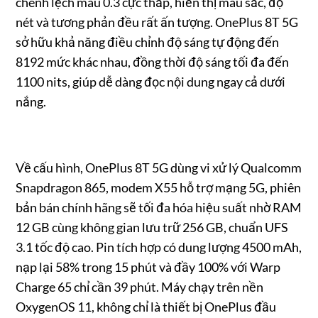
chênh lệch màu 0.3 cực thấp, hiển thị màu sắc, độ
nét và tương phản đều rất ấn tượng. OnePlus 8T 5G
sở hữu khả năng điều chỉnh độ sáng tự động đến
8192 mức khác nhau, đồng thời độ sáng tối đa đến
1100 nits, giúp dễ dàng đọc nội dung ngay cả dưới
nắng.
Về cấu hình, OnePlus 8T 5G dùng vi xử lý Qualcomm
Snapdragon 865, modem X55 hỗ trợ mạng 5G, phiên
bản bán chính hãng sẽ tối đa hóa hiệu suất nhờ RAM
12 GB cùng không gian lưu trữ 256 GB, chuẩn UFS
3.1 tốc độ cao. Pin tích hợp có dung lượng 4500 mAh,
nạp lại 58% trong 15 phút và đầy 100% với Warp
Charge 65 chỉ cần 39 phút. Máy chạy trên nền
OxygenOS 11, không chỉ là thiết bị OnePlus đầu