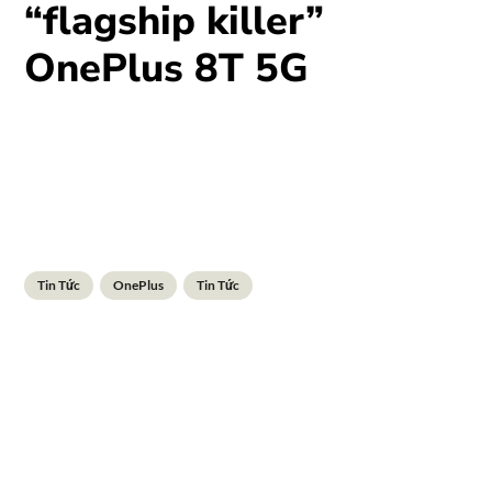
“flagship killer”
OnePlus 8T 5G
Tin Tức
OnePlus
Tin Tức