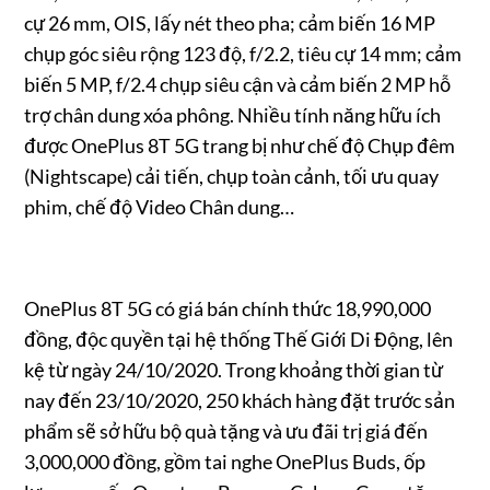
cự 26 mm, OIS, lấy nét theo pha; cảm biến 16 MP
chụp góc siêu rộng 123 độ, f/2.2, tiêu cự 14 mm; cảm
biến 5 MP, f/2.4 chụp siêu cận và cảm biến 2 MP hỗ
trợ chân dung xóa phông. Nhiều tính năng hữu ích
được OnePlus 8T 5G trang bị như chế độ Chụp đêm
(Nightscape) cải tiến, chụp toàn cảnh, tối ưu quay
phim, chế độ Video Chân dung…
OnePlus 8T 5G có giá bán chính thức 18,990,000
đồng, độc quyền tại hệ thống Thế Giới Di Động, lên
kệ từ ngày 24/10/2020. Trong khoảng thời gian từ
nay đến 23/10/2020, 250 khách hàng đặt trước sản
phẩm sẽ sở hữu bộ quà tặng và ưu đãi trị giá đến
3,000,000 đồng, gồm tai nghe OnePlus Buds, ốp