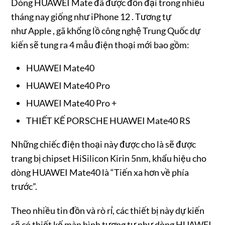
Dòng HUAWEI Mate đã được đồn đại trong nhiều
tháng nay giống như iPhone 12 . Tương tự
như Apple , gã khổng lồ công nghệ Trung Quốc dự
kiến ​​sẽ tung ra 4 mẫu điện thoại mới bao gồm:
HUAWEI Mate40
HUAWEI Mate40 Pro
HUAWEI Mate40 Pro +
THIẾT KẾ PORSCHE HUAWEI Mate40 RS
Những chiếc điện thoại này được cho là sẽ được
trang bị chipset HiSilicon Kirin 5nm, khẩu hiệu cho
dòng HUAWEI Mate40 là “Tiến xa hơn về phía
trước”.
Theo nhiều tin đồn và rò rỉ, các thiết bị này dự kiến ​​
sẽ có thiết kế màn hình tương tự như dòng HUAWEI