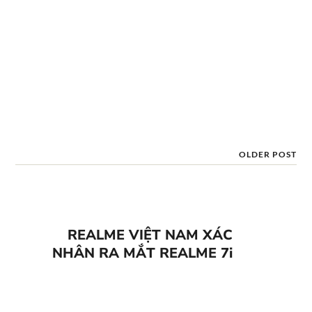
OLDER POST
REALME VIỆT NAM XÁC
NHẬN RA MẮT REALME 7i
VÀO NGÀY 16/10, TIẾT LỘ
CHƯƠNG TRÌNH PRE-
ORDER VỚI QUÀ TẶNG