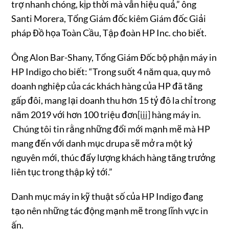
trợ nhanh chóng, kịp thời mà vẫn hiệu quả,” ông
Santi Morera, Tổng Giám đốc kiêm Giám đốc Giải
pháp Đồ họa Toàn Cầu, Tập đoàn HP Inc. cho biết.
Ông Alon Bar-Shany, Tổng Giám Đốc bộ phận máy in
HP Indigo cho biết: “Trong suốt 4 năm qua, quy mô
doanh nghiệp của các khách hàng của HP đã tăng
gấp đôi, mang lại doanh thu hơn 15 tỷ đô la chỉ trong
năm 2019 với hơn 100 triệu đơn
[iii]
hàng máy in.
Chúng tôi tin rằng những đổi mới mạnh mẽ mà HP
mang đến với danh mục drupa sẽ mở ra một kỷ
nguyên mới, thúc đẩy lượng khách hàng tăng trưởng
liên tục trong thập kỷ tới.”
Danh mục máy in kỹ thuật số của HP Indigo đang
tạo nên những tác động mạnh mẽ trong lĩnh vực in
ấn.