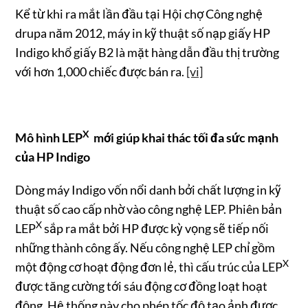
Kể từ khi ra mắt lần đầu tại Hội chợ Công nghệ
drupa năm 2012, máy in kỹ thuật số nạp giấy HP
Indigo khổ giấy B2 là mặt hàng dẫn đầu thị trường
với hơn 1,000 chiếc được bán ra.
[vi]
X
Mô hình LEP
mới giúp khai thác tối đa sức mạnh
của HP Indigo
Dòng máy Indigo vốn nổi danh bởi chất lượng in kỹ
thuật số cao cấp nhờ vào công nghệ LEP. Phiên bản
X
LEP
sắp ra mắt bởi HP được kỳ vọng sẽ tiếp nối
những thành công ấy. Nếu công nghệ LEP chỉ gồm
X
một động cơ hoạt động đơn lẻ, thì cấu trúc của LEP
được tăng cường tới sáu động cơ đồng loạt hoạt
động. Hệ thống này cho phép tốc độ tạo ảnh được