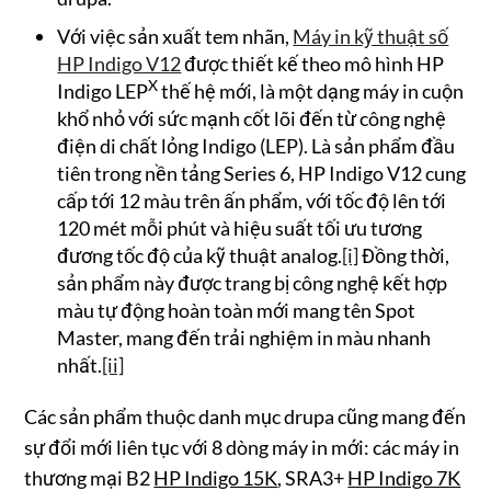
Với việc sản xuất tem nhãn,
Máy in kỹ thuật số
HP Indigo V12
được thiết kế theo mô hình HP
X
Indigo LEP
thế hệ mới, là một dạng máy in cuộn
khổ nhỏ với sức mạnh cốt lõi đến từ công nghệ
điện di chất lỏng Indigo (LEP). Là sản phẩm đầu
tiên trong nền tảng Series 6, HP Indigo V12 cung
cấp tới 12 màu trên ấn phẩm, với tốc độ lên tới
120 mét mỗi phút và hiệu suất tối ưu tương
đương tốc độ của kỹ thuật analog.
[i]
Đồng thời,
sản phẩm này được trang bị công nghệ kết hợp
màu tự động hoàn toàn mới mang tên Spot
Master, mang đến trải nghiệm in màu nhanh
nhất.
[ii]
Các sản phẩm thuộc danh mục drupa cũng mang đến
sự đổi mới liên tục với 8 dòng máy in mới: các máy in
thương mại B2
HP Indigo 15K
, SRA3+
HP Indigo 7K