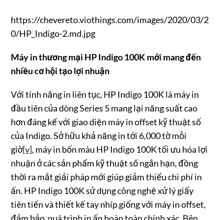
https://chevereto.viothings.com/images/2020/03/2
0/HP_Indigo-2.md.jpg
Máy in thương mại HP Indigo 100K mới mang đến
nhiều cơ hội tạo lợi nhuận
Với tính năng in liên tục, HP Indigo 100K là máy in
đầu tiên của dòng Series 5 mang lại năng suất cao
hơn đáng kể với giao diện máy in offset kỹ thuật số
của Indigo. Sở hữu khả năng in tới 6,000 tờ mỗi
giờ
[v]
, máy in bốn màu HP Indigo 100K tối ưu hóa lợi
nhuận ở các sản phẩm kỹ thuật số ngắn hạn, đồng
thời ra mắt giải pháp mới giúp giảm thiểu chi phí in
ấn. HP Indigo 100K sử dụng công nghệ xử lý giấy
tiên tiến và thiết kế tay nhíp giống với máy in offset,
đảm bảo quá trình in ấn hoàn toàn chính xác. Bên