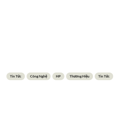
Tin Tức
Công Nghệ
HP
Thương Hiệu
Tin Tức