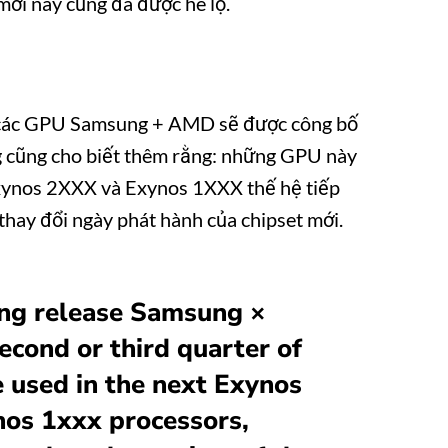
mới này cũng đã được hé lộ.
e, các GPU Samsung + AMD sẽ được công bố
ng cũng cho biết thêm rằng: những GPU này
Exynos 2XXX và Exynos 1XXX thế hệ tiếp
 thay đổi ngày phát hành của chipset mới.
ng release Samsung ×
cond or third quarter of
e used in the next Exynos
os 1xxx processors,