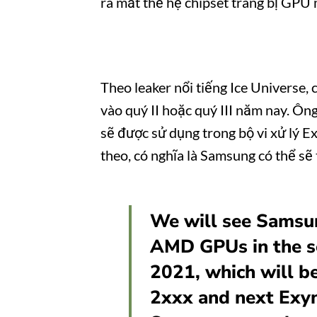
ra mắt thế hệ chipset trang bị GPU 
Theo leaker nổi tiếng Ice Univers
vào quý II hoặc quý III năm nay. Ô
sẽ được sử dụng trong bộ vi xử lý 
theo, có nghĩa là Samsung có thể sẽ
We will see Samsu
AMD GPUs in the se
2021, which will b
2xxx and next Exyn