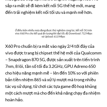
sắp ra mắt sẽ đi kèm kết nối 5G thế hệ mới, mang
đến trải nghiệm kết nối tối ưu và mạnh mẽ hơn.
Ở điều kiện nhiều máy đang được thử nghiệm cùng lúc, kết nối 5G trên
vivo X60 Pro cho kết quả ấn tượng khi đạt tốc độ Download: 712 Mbps
và Upload: 61.0 Mbps
X60 Pro chuẩn bị ra mắt vào ngày 2/4 tới đây của
vivo được trang bị chipset thế hệ mới của Qualcomm
– Snapdragon 870 5G, được sản xuất trên tiến trình
7nm, 8 lõi, tần số tối đa 3.2GHz, GPU Adreno 650
cho hiệu năng mạnh mẽ – lên đến 10% so với phiên
bản tiền nhiệm 865 và xử lý mượt mà trong nhiều
tác vụ sử dụng, từ chơi các tựa game đồ hoạ khủng
một cách mượt mà cho đến khả năng chạy đa nhiệm
hoàn hảo.