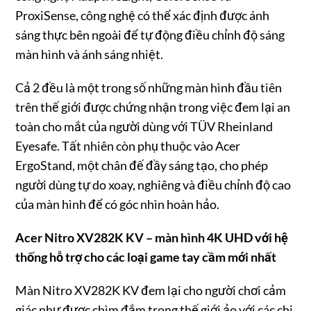
ProxiSense, công nghệ có thể xác định được ánh
sáng thực bên ngoài để tự động điều chỉnh độ sáng
màn hình và ánh sáng nhiệt.
Cả 2 đều là một trong số những màn hình đầu tiên
trên thế giới được chứng nhận trong việc đem lại an
toàn cho mắt của người dùng với TÜV Rheinland
Eyesafe. Tất nhiên còn phụ thuộc vào Acer
ErgoStand, một chân đế đầy sáng tạo, cho phép
người dùng tự do xoay, nghiêng và điều chỉnh độ cao
của màn hình để có góc nhìn hoàn hảo.
Acer Nitro XV282K KV – màn hình 4K UHD v
ớ
i h
ệ
th
ố
ng h
ỗ
tr
ợ
cho các lo
ạ
i game tay c
ầ
m m
ớ
i nh
ấ
t
Màn Nitro XV282K KV đem lại cho người chơi cảm
giác như được chìm đắm trong thế giới ảo với các chi