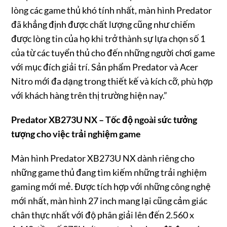
lòng các game thủ khó tính nhất, màn hình Predator
đã khẳng định được chất lượng cũng như chiếm
được lòng tin của họ khi trở thành sự lựa chọn số 1
của từ các tuyển thủ cho đến những người chơi game
với mục đích giải trí. Sản phẩm Predator và Acer
Nitro mới đa dạng trong thiết kế và kích cỡ, phù hợp
với khách hàng trên thị trường hiện nay.”
Predator XB273U NX – T
ố
c đ
ộ
ngoài s
ứ
c t
ưở
ng
t
ượ
ng cho vi
ệ
c tr
ả
i nghi
ệ
m game
Màn hình Predator XB273U NX dành riêng cho
những game thủ đang tìm kiếm những trải nghiệm
gaming mới mẻ. Được tích hợp với những công nghệ
mới nhất, màn hình 27 inch mang lại cũng cảm giác
chân thực nhất với độ phân giải lên đến 2.560 x