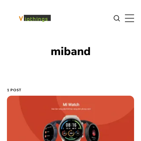
miband
1 POST