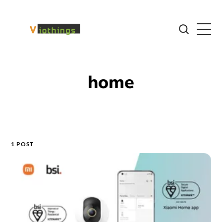
home
1 POST