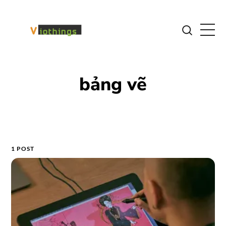
bảng vẽ
1 POST