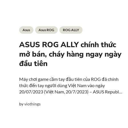
Asus
Asus ROG
ROG ALLY
ASUS ROG ALLY chính thức
mở bán, cháy hàng ngay ngày
đầu tiên
Máy chơi game cầm tay đầu tiên của ROG đã chính
thức đến tay người dùng Việt Nam vào ngày
20/07/2023 (Việt Nam, 20/7/2023) – ASUS Republic
of Gamers (ROG) vừa chính thức mở bán và giao
hàng ROG Ally đến tận tay người dùng Việt Nam....
by
viothings